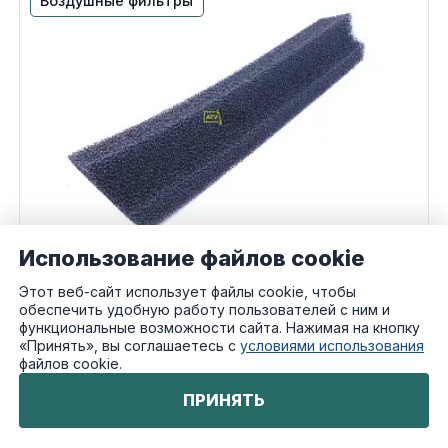
Воздушные фильтры
Использование файлов cookie
Этот веб-сайт использует файлы cookie, чтобы
обеспечить удобную работу пользователей с ним и
Производитель:
функциональные возможности сайта. Нажимая на кнопку
«Принять», вы соглашаетесь с
условиями использования
Фильтр воздушный Ski Doo SM-07567
файлов cookie.
( 508000394 )
ПРИНЯТЬ
Артикул: SM-07567
доступно: 13 шт