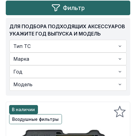
Фильтр
Yamaha
Салонные фильтры
Корпус,пластик
Kawasaki
ДЛЯ ПОДБОРА ПОДХОДЯЩИХ АКСЕССУАРОВ
Подвеска
УКАЖИТЕ ГОД ВЫПУСКА И МОДЕЛЬ
Тип ТС
Ремни безопасности
Марка
Сиденья
Год
Система привода
Модель
Склизы, гусеницы, коньки
В наличии
Снегоотвалы
Воздушные фильтры