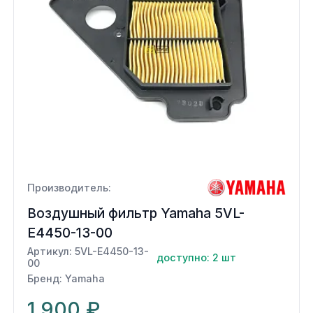
Сумки, кофры
Топливная система
Тормозная система
Трансмиссия
Управление
Производитель:
Хранение и перевозка
Воздушный фильтр Yamaha 5VL-
E4450-13-00
Шины, диски, гусеницы
Артикул: 5VL-E4450-13-
доступно: 2 шт
00
Шноркели
Бренд: Yamaha
1 900 ₽