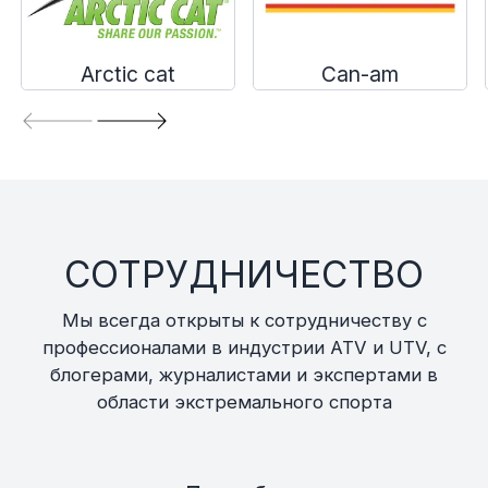
Экипировка и одежда
Электрика
Arctic cat
Can-am
Другое
Движители (гребные винты)
Швартовное оборудование
СОТРУДНИЧЕСТВО
Якорное оборудование
Мы всегда открыты к сотрудничеству с
профессионалами в индустрии ATV и UTV, с
Охлаждение
блогерами, журналистами и экспертами в
области экстремального спорта