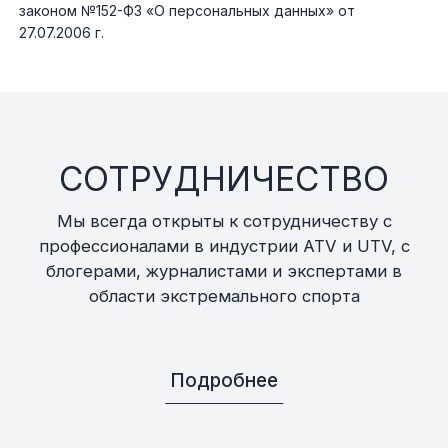
Экипировка и одежда
законом №152-ФЗ «О персональных данных» от
27.07.2006 г.
Электрика
Другое
СОТРУДНИЧЕСТВО
Движители (гребные винты)
Мы всегда открыты к сотрудничеству с
Швартовное оборудование
профессионалами в индустрии ATV и UTV, с
блогерами, журналистами и экспертами в
Якорное оборудование
области экстремального спорта
Охлаждение
Подробнее