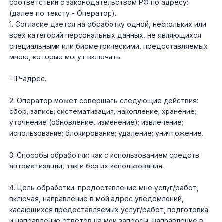
соответствии с законодательством РФ по адресу:
(далее по тексту - Оператор).
1. Согласие дается на обработку одной, нескольких или
Yamaha
Салонные фильтры
Корпус,пластик
Kawasaki
всех категорий персональных данных, не являющихся
специальными или биометрическими, предоставляемых
Подвеска
мною, которые могут включать:
- IP-адрес.
Ремни безопасности
2. Оператор может совершать следующие действия:
Сиденья
сбор; запись; систематизация; накопление; хранение;
уточнение (обновление, изменение); извлечение;
использование; блокирование; удаление; уничтожение.
Система привода
3. Способы обработки: как с использованием средств
Склизы, гусеницы, коньки
автоматизации, так и без их использования.
4. Цель обработки: предоставление мне услуг/работ,
Снегоотвалы
включая, направление в мой адрес уведомлений,
касающихся предоставляемых услуг/работ, подготовка
и направление ответов на мои запросы, направление в