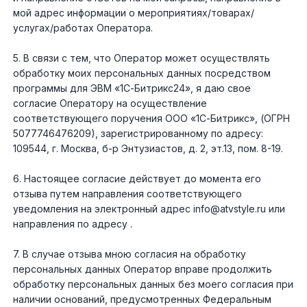
Сумки, кофры
мой адрес информации о мероприятиях/товарах/
услугах/работах Оператора.
Топливная система
5. В связи с тем, что Оператор может осуществлять
обработку моих персональных данных посредством
Тормозная система
программы для ЭВМ «1С-Битрикс24», я даю свое
согласие Оператору на осуществление
Трансмиссия
соответствующего поручения ООО «1С-Битрикс», (ОГРН
5077746476209), зарегистрированному по адресу:
109544, г. Москва, б-р Энтузиастов, д. 2, эт.13, пом. 8-19.
Управление
6. Настоящее согласие действует до момента его
Хранение и перевозка
отзыва путем направления соответствующего
уведомления на электронный адрес info@atvstyle.ru или
направления по адресу .
Шины, диски, гусеницы
7. В случае отзыва мною согласия на обработку
персональных данных Оператор вправе продолжить
Шноркели
обработку персональных данных без моего согласия при
наличии оснований, предусмотренных Федеральным