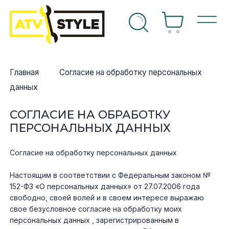
г техники
Спортивные
OEM Запчасти
Suzuki
Arctic cat
Can-am
Arctic cat
Can-am
Yamaha
Аккумуляторы
Впуск
Arctic Cat
г запчастей
Главная
Согласие на обработку персональных
Утилитарные
Расходные материалы
Arctic cat
Can-am
Honda
Polaris
Honda
Kawasaki
Воздушные фильтры
Выхлопная система
BRP
данных
ный центр
Багги
Аксессуары
Can-am
Honda
Kawasaki
Ski-doo
Kawasaki
Sea-doo
Масла, спреи, смазки
Графика
Yamaha
СОГЛАСИЕ НА ОБРАБОТКУ
ты
ПЕРСОНАЛЬНЫХ ДАННЫХ
Снегоходы
Б/У запчасти
Honda
Kawasaki
Polaris
Yamaha
Suzuki
Масляные фильтры
Двигатель
Polaris
Согласие на обработку персональных данных
Мотоциклы
Kawasaki
Polaris
Yamaha
Yamaha
Свечи зажигания
Инструмент
CF Moto
Настоящим в соответствии с Федеральным законом №
152-ФЗ «О персональных данных» от 27.07.2006 года
Гидроциклы
KTM
Suzuki
Arctic cat
Тормозная система
Навесное оборудование
Другое
свободно, своей волей и в своем интересе выражаю
чный кабинет
свое безусловное согласие на обработку моих
персональных данных , зарегистрированным в
Polaris
Yamaha
Топливная система
Лебедки и площадки
Suzuki