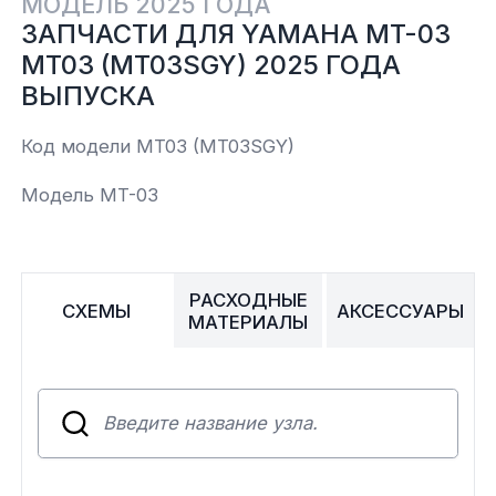
МОДЕЛЬ 2025 ГОДА
ЗАПЧАСТИ ДЛЯ YAMAHA MT-03
Yamaha
Салонные фильтры
Корпус,пластик
Kawasaki
MT03 (MT03SGY) 2025 ГОДА
ВЫПУСКА
Подвеска
Код модели MT03 (MT03SGY)
Ремни безопасности
Модель MT-03
Сиденья
РАСХОДНЫЕ
Система привода
СХЕМЫ
АКСЕССУАРЫ
МАТЕРИАЛЫ
Склизы, гусеницы, коньки
Снегоотвалы