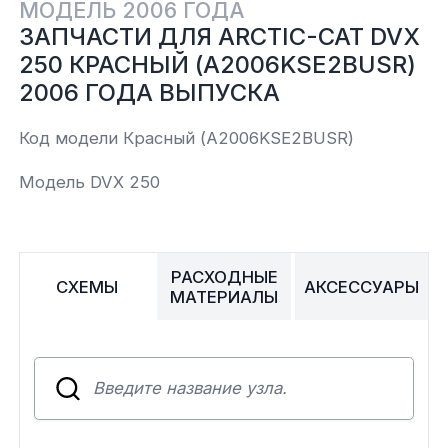
МОДЕЛЬ 2006 ГОДА
ЗАПЧАСТИ ДЛЯ ARCTIC-CAT DVX
Yamaha
Салонные фильтры
Корпус,пластик
Kawasaki
250 КРАСНЫЙ (A2006KSE2BUSR)
2006 ГОДА ВЫПУСКА
Подвеска
Код модели Красный (A2006KSE2BUSR)
Ремни безопасности
Модель DVX 250
Сиденья
РАСХОДНЫЕ
Система привода
СХЕМЫ
АКСЕССУАРЫ
МАТЕРИАЛЫ
Склизы, гусеницы, коньки
Снегоотвалы