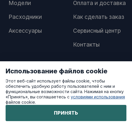
Модели
Оплата и доставка
Расходники
Как сделать заказ
Аксессуары
Сервисный центр
Контакты
Использование файлов cookie
ПАРТНЕРАМ
Этот веб-сайт использует файлы cookie, чтобы
обеспечить удобную работу пользователей с ним и
Как стать дилером
функциональные возможности сайта. Нажимая на кнопку
«Принять», вы соглашаетесь с
условиями использования
файлов cookie.
Преимущества работы с нами
ПРИНЯТЬ