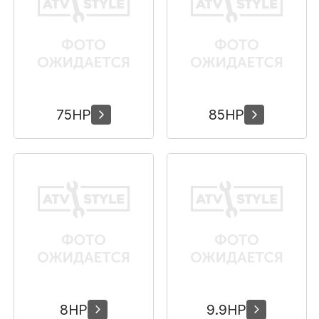
Сумки, кофры
Топливная система
Тормозная система
75HP
85HP
Трансмиссия
Управление
Хранение и перевозка
Шины, диски, гусеницы
Шноркели
8HP
9.9HP