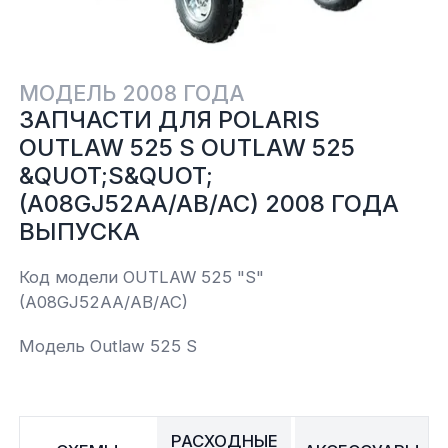
Yamaha
Салонные фильтры
Корпус,пластик
Kawasaki
МОДЕЛЬ 2008 ГОДА
Подвеска
ЗАПЧАСТИ ДЛЯ POLARIS
OUTLAW 525 S OUTLAW 525
Ремни безопасности
&QUOT;S&QUOT;
(A08GJ52AA/AB/AC) 2008 ГОДА
Сиденья
ВЫПУСКА
Код модели OUTLAW 525 "S"
Система привода
(A08GJ52AA/AB/AC)
Склизы, гусеницы, коньки
Модель Outlaw 525 S
Снегоотвалы
РАСХОДНЫЕ