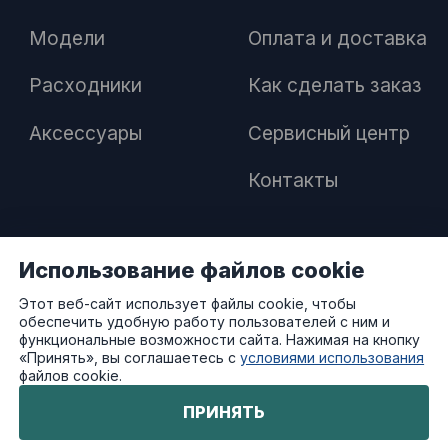
Модели
Оплата и доставка
Расходники
Как сделать заказ
Аксессуары
Сервисный центр
Контакты
Использование файлов cookie
ПАРТНЕРАМ
Этот веб-сайт использует файлы cookie, чтобы
обеспечить удобную работу пользователей с ним и
Как стать дилером
функциональные возможности сайта. Нажимая на кнопку
«Принять», вы соглашаетесь с
условиями использования
файлов cookie.
Преимущества работы с нами
ПРИНЯТЬ