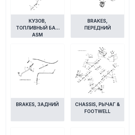
Экипировка и одежда
Электрика
КУЗОВ,
BRAKES,
ТОПЛИВНЫЙ БАК
ПЕРЕДНИЙ
ASM
Другое
Движители (гребные винты)
Швартовное оборудование
Якорное оборудование
Охлаждение
BRAKES, ЗАДНИЙ
CHASSIS, РЫЧАГ &
FOOTWELL