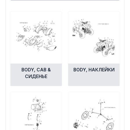
Сумки, кофры
Топливная система
Тормозная система
Трансмиссия
Управление
BODY, CAB &
BODY, НАКЛЕЙКИ
СИДЕНЬЕ
Хранение и перевозка
Шины, диски, гусеницы
Шноркели