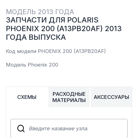
МОДЕЛЬ 2013 ГОДА
Yamaha
Салонные фильтры
Корпус,пластик
Kawasaki
ЗАПЧАСТИ ДЛЯ POLARIS
PHOENIX 200 (A13PB20AF) 2013
Подвеска
ГОДА ВЫПУСКА
Ремни безопасности
Код модели PHOENIX 200 (A13PB20AF)
Модель Phoenix 200
Сиденья
Система привода
РАСХОДНЫЕ
СХЕМЫ
АКСЕССУАРЫ
МАТЕРИАЛЫ
Склизы, гусеницы, коньки
Снегоотвалы