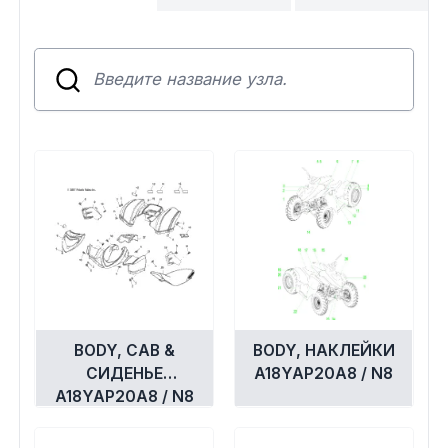
Сумки, кофры
Топливная система
Тормозная система
Трансмиссия
Управление
Хранение и перевозка
Шины, диски, гусеницы
BODY, CAB &
BODY, НАКЛЕЙКИ
СИДЕНЬЕ
A18YAP20A8 / N8
Шноркели
A18YAP20A8 / N8