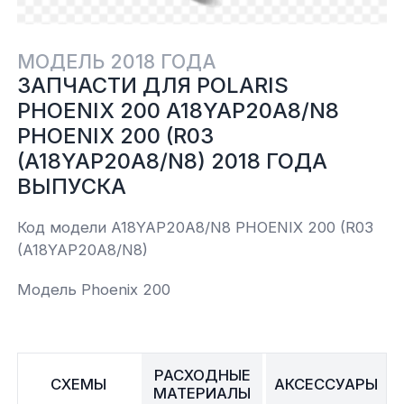
Yamaha
Салонные фильтры
Корпус,пластик
Kawasaki
МОДЕЛЬ 2018 ГОДА
ЗАПЧАСТИ ДЛЯ POLARIS
Подвеска
PHOENIX 200 A18YAP20A8/N8
PHOENIX 200 (R03
Ремни безопасности
(A18YAP20A8/N8) 2018 ГОДА
ВЫПУСКА
Сиденья
Код модели A18YAP20A8/N8 PHOENIX 200 (R03
Система привода
(A18YAP20A8/N8)
Модель Phoenix 200
Склизы, гусеницы, коньки
Снегоотвалы
РАСХОДНЫЕ
СХЕМЫ
АКСЕССУАРЫ
МАТЕРИАЛЫ