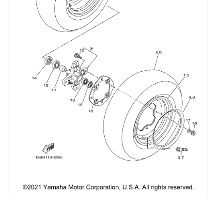
Сумки, кофры
Топливная система
Тормозная система
Трансмиссия
Управление
Хранение и перевозка
Шины, диски, гусеницы
Шноркели