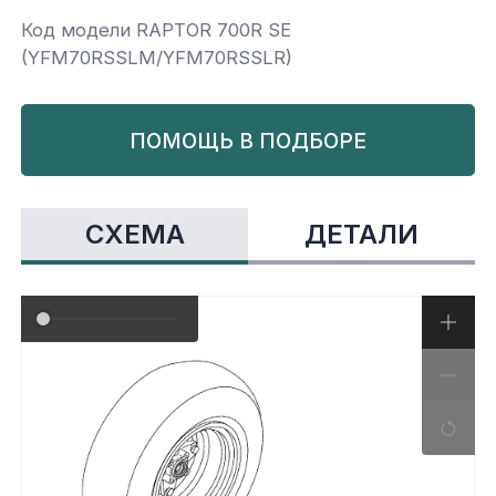
Код модели RAPTOR 700R SE
Yamaha
Салонные фильтры
Корпус,пластик
Kawasaki
(YFM70RSSLM/YFM70RSSLR)
Подвеска
ПОМОЩЬ В ПОДБОРЕ
Ремни безопасности
СХЕМА
ДЕТАЛИ
Сиденья
Система привода
Склизы, гусеницы, коньки
Снегоотвалы