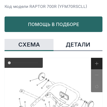
Код модели RAPTOR 700R (YFM70RSCLL)
Yamaha
Салонные фильтры
Корпус,пластик
Kawasaki
ПОМОЩЬ В ПОДБОРЕ
Подвеска
Ремни безопасности
СХЕМА
ДЕТАЛИ
Сиденья
Система привода
Склизы, гусеницы, коньки
Снегоотвалы