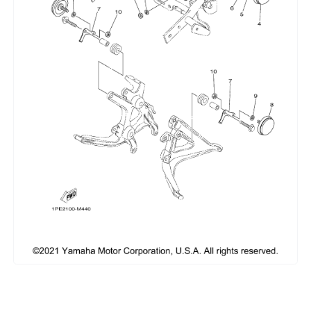
Сумки, кофры
Топливная система
Тормозная система
Трансмиссия
Управление
Хранение и перевозка
Шины, диски, гусеницы
Шноркели