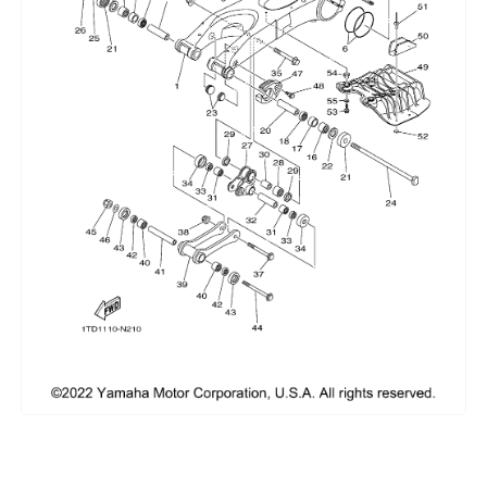
Сумки, кофры
Топливная система
Тормозная система
Трансмиссия
Управление
Хранение и перевозка
Шины, диски, гусеницы
Шноркели