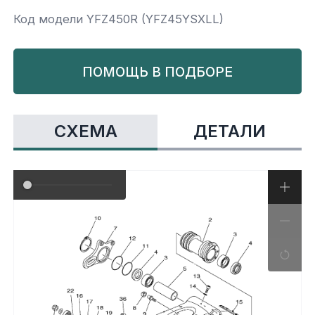
Код модели YFZ450R (YFZ45YSXLL)
Yamaha
Салонные фильтры
Корпус,пластик
Kawasaki
ПОМОЩЬ В ПОДБОРЕ
Подвеска
Ремни безопасности
СХЕМА
ДЕТАЛИ
Сиденья
Система привода
Склизы, гусеницы, коньки
Снегоотвалы