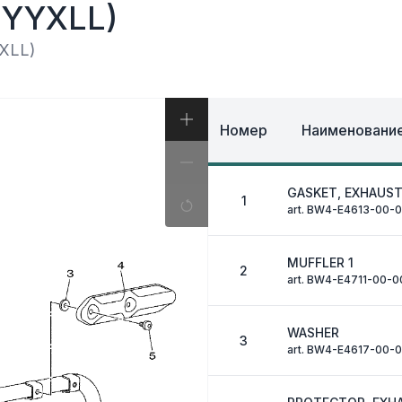
И, КОФРЫ
YYXLL)
ЭКИПИРОВКА И ОД
ИВНАЯ СИСТЕМА
ЭЛЕКТРИКА
ОЗНАЯ СИСТЕМА
XLL)
ДРУГОЕ
Номер
Наименование
GASKET, EXHAUST
1
art. BW4-E4613-00-
MUFFLER 1
2
art. BW4-E4711-00-0
WASHER
3
art. BW4-E4617-00-