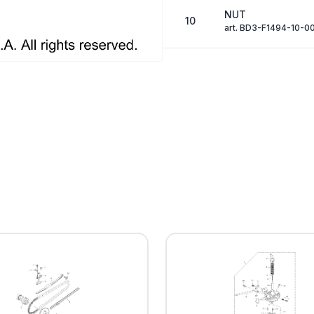
NUT
10
art. BD3-F1494-10-0
WASHER
11
art. BW4-E2289-00-