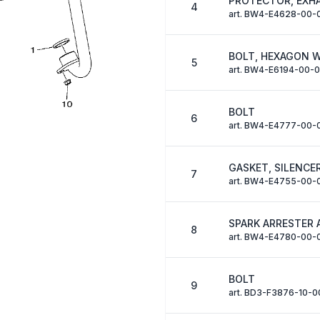
PROTECTOR, EXHA
4
art. BW4-E4628-00-
BOLT, HEXAGON 
5
art. BW4-E6194-00-
BOLT
6
art. BW4-E4777-00-
GASKET, SILENCE
7
art. BW4-E4755-00-
SPARK ARRESTER 
8
art. BW4-E4780-00-
BOLT
9
art. BD3-F3876-10-0