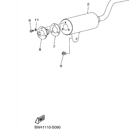
Трансмиссия
Управление
Хранение и перевозка
Шины, диски, гусеницы
Шноркели
Экипировка и одежда
Электрика
Другое
Движители (гребные винты)
Швартовное оборудование