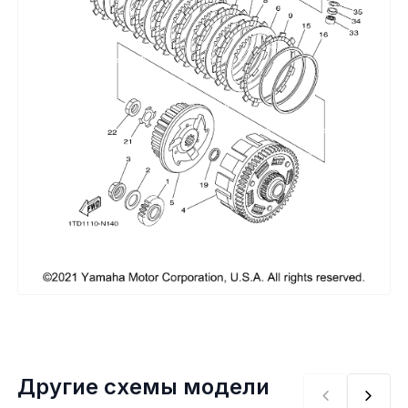
Сумки, кофры
Топливная система
Тормозная система
Трансмиссия
Управление
Хранение и перевозка
Шины, диски, гусеницы
Шноркели
Другие схемы модели