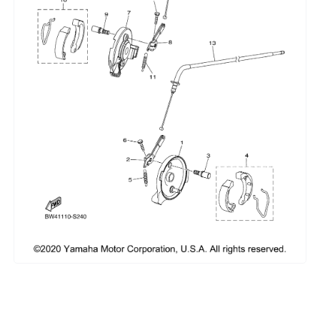
Сумки, кофры
Топливная система
Тормозная система
Трансмиссия
Управление
Хранение и перевозка
Шины, диски, гусеницы
Шноркели