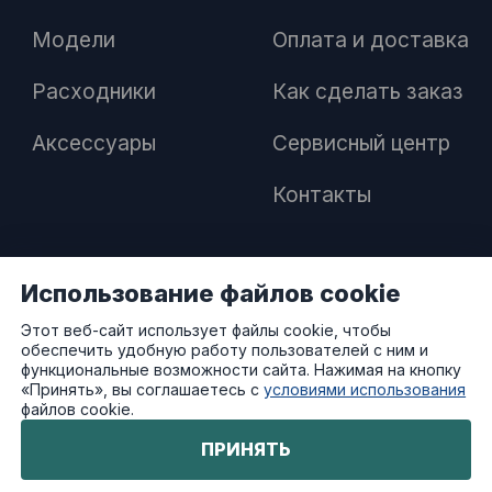
Модели
Оплата и доставка
Расходники
Как сделать заказ
Аксессуары
Сервисный центр
Контакты
Использование файлов cookie
ПАРТНЕРАМ
Этот веб-сайт использует файлы cookie, чтобы
обеспечить удобную работу пользователей с ним и
Как стать дилером
функциональные возможности сайта. Нажимая на кнопку
«Принять», вы соглашаетесь с
условиями использования
файлов cookie.
Преимущества работы с нами
ПРИНЯТЬ