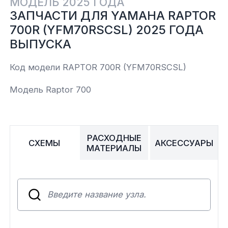
МОДЕЛЬ 2025 ГОДА
ЗАПЧАСТИ ДЛЯ YAMAHA RAPTOR
Yamaha
Салонные фильтры
Корпус,пластик
Kawasaki
700R (YFM70RSCSL) 2025 ГОДА
ВЫПУСКА
Подвеска
Код модели RAPTOR 700R (YFM70RSCSL)
Ремни безопасности
Модель Raptor 700
Сиденья
РАСХОДНЫЕ
Система привода
СХЕМЫ
АКСЕССУАРЫ
МАТЕРИАЛЫ
Склизы, гусеницы, коньки
Снегоотвалы