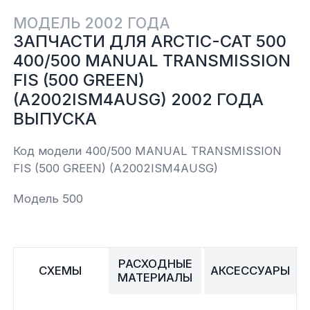
МОДЕЛЬ 2002 ГОДА
Yamaha
Салонные фильтры
Корпус,пластик
Kawasaki
ЗАПЧАСТИ ДЛЯ ARCTIC-CAT 500
400/500 MANUAL TRANSMISSION
Подвеска
FIS (500 GREEN)
(A2002ISM4AUSG) 2002 ГОДА
Ремни безопасности
ВЫПУСКА
Код модели 400/500 MANUAL TRANSMISSION
Сиденья
FIS (500 GREEN) (A2002ISM4AUSG)
Система привода
Модель 500
Склизы, гусеницы, коньки
РАСХОДНЫЕ
Снегоотвалы
СХЕМЫ
АКСЕССУАРЫ
МАТЕРИАЛЫ