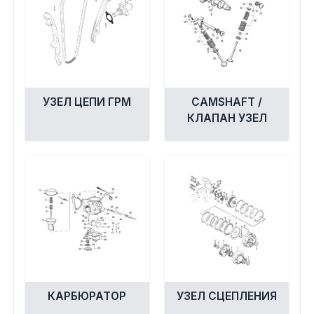
Экипировка и одежда
Электрика
Другое
УЗЕЛ ЦЕПИ ГРМ
CAMSHAFT /
КЛАПАН УЗЕЛ
Движители (гребные винты)
Швартовное оборудование
Якорное оборудование
Охлаждение
КАРБЮРАТОР
УЗЕЛ СЦЕПЛЕНИЯ