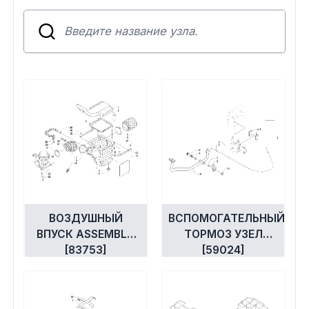
Сумки, кофры
Топливная система
Тормозная система
Трансмиссия
Управление
Хранение и перевозка
ВОЗДУШНЫЙ
ВСПОМОГАТЕЛЬНЫЙ
Шины, диски, гусеницы
ВПУСК ASSEMBLY
ТОРМОЗ УЗЕЛ
[83753]
[59024]
Шноркели