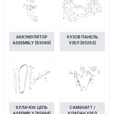
Экипировка и одежда
Электрика
Другое
АККУМУЛЯТОР
КУЗОВ ПАНЕЛЬ
ASSEMBLY [83069]
УЗЕЛ [83253]
Движители (гребные винты)
Швартовное оборудование
Якорное оборудование
Охлаждение
КУЛАЧОК ЦЕПЬ
CAMSHAFT /
ASSEMBLY [85684]
КЛАПАН УЗЕЛ