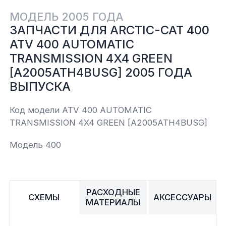
МОДЕЛЬ 2005 ГОДА
Yamaha
Салонные фильтры
Корпус,пластик
Kawasaki
ЗАПЧАСТИ ДЛЯ ARCTIC-CAT 400
ATV 400 AUTOMATIC
Подвеска
TRANSMISSION 4X4 GREEN
[A2005ATH4BUSG] 2005 ГОДА
Ремни безопасности
ВЫПУСКА
Код модели ATV 400 AUTOMATIC
Сиденья
TRANSMISSION 4X4 GREEN [A2005ATH4BUSG]
Система привода
Модель 400
Склизы, гусеницы, коньки
РАСХОДНЫЕ
Снегоотвалы
СХЕМЫ
АКСЕССУАРЫ
МАТЕРИАЛЫ