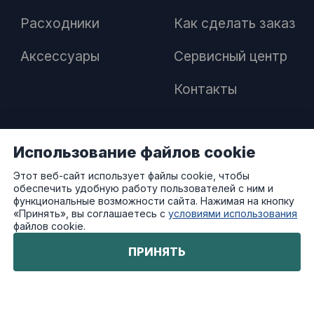
Расходники
Как сделать заказ
Аксессуары
Сервисный центр
Контакты
Использование файлов cookie
ПАРТНЕРАМ
Этот веб-сайт использует файлы cookie, чтобы
обеспечить удобную работу пользователей с ним и
Как стать дилером
функциональные возможности сайта. Нажимая на кнопку
«Принять», вы соглашаетесь с
условиями использования
файлов cookie.
Преимущества работы с нами
ПРИНЯТЬ
© ATVStyle - All Rights Reserved 2023-2026.