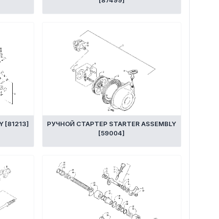
[87499]
 [81213]
РУЧНОЙ СТАРТЕР STARTER ASSEMBLY
[59004]