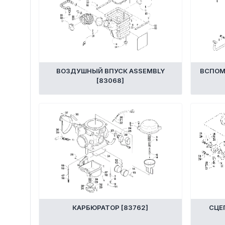
Трансмиссия
Управление
Хранение и перевозка
ВОЗДУШНЫЙ ВПУСК ASSEMBLY
ВСПОМ
Шины, диски, гусеницы
[83068]
Шноркели
Экипировка и одежда
Электрика
Другое
Движители (гребные винты)
КАРБЮРАТОР [83762]
СЦЕ
Швартовное оборудование