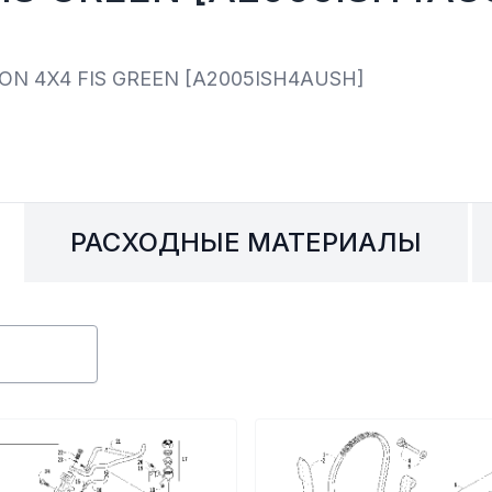
И, КОФРЫ
ЭКИПИРОВКА И ОД
ИВНАЯ СИСТЕМА
ЭЛЕКТРИКА
ОЗНАЯ СИСТЕМА
ДРУГОЕ
ON 4X4 FIS GREEN [A2005ISH4AUSH]
РАСХОДНЫЕ МАТЕРИАЛЫ