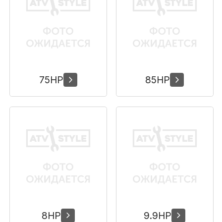
Сумки, кофры
Топливная система
Тормозная система
75HP
85HP
Трансмиссия
Управление
Хранение и перевозка
Шины, диски, гусеницы
Шноркели
8HP
9.9HP