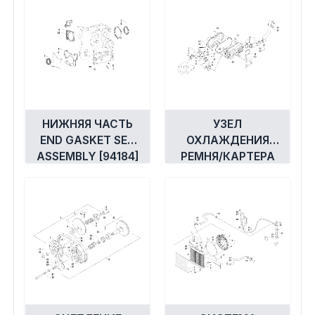
Экипировка и одежда
Электрика
Другое
Движители (гребные винты)
НИЖНЯЯ ЧАСТЬ
УЗЕЛ
END GASKET SET
ОХЛАЖДЕНИЯ
ASSEMBLY [94184]
РЕМНЯ/КАРТЕРА
Швартовное оборудование
[92836]
Якорное оборудование
Охлаждение