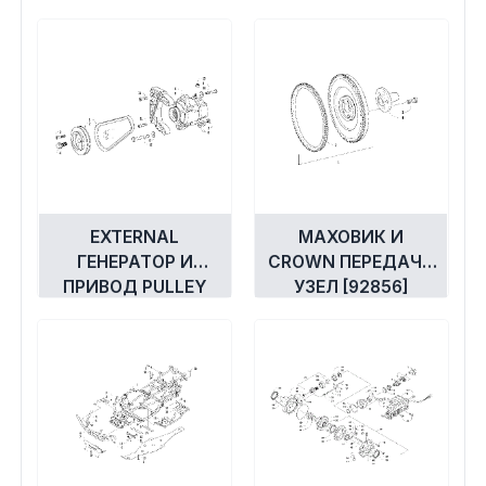
ASSEMBLY [92855]
EXTERNAL
МАХОВИК И
ГЕНЕРАТОР И
CROWN ПЕРЕДАЧА
ПРИВОД PULLEY
УЗЕЛ [92856]
ASSEMBLIES [96015]