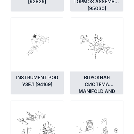
[92826]
ТОРМОЗ ASSEMBLY
[95030]
INSTRUMENT POD
ВПУСКНАЯ
УЗЕЛ [94169]
СИСТЕМА
MANIFOLD AND
THROTTLE
CONTROL
ASSEMBLY [94181]