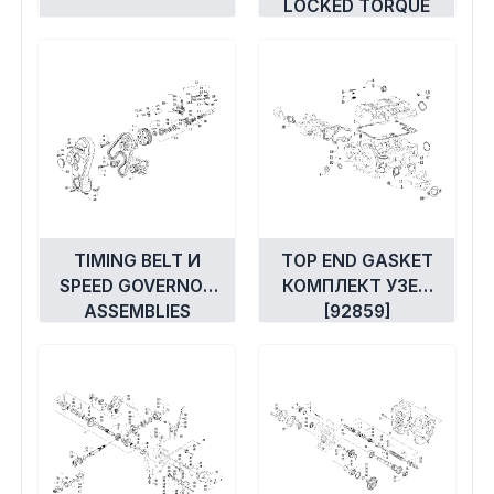
LOCKED TORQUE
DEVICE ASSEMBLIES
[92851]
TIMING BELT И
TOP END GASKET
SPEED GOVERNOR
КОМПЛЕКТ УЗЕЛ
ASSEMBLIES
[92859]
[100332]