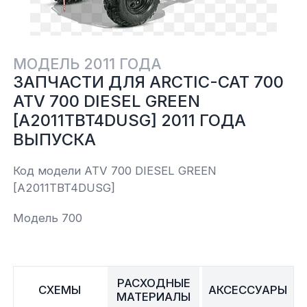
Yamaha
Салонные фильтры
Корпус,пластик
Kawasaki
МОДЕЛЬ 2011 ГОДА
Подвеска
ЗАПЧАСТИ ДЛЯ ARCTIC-CAT 700
ATV 700 DIESEL GREEN
Ремни безопасности
[A2011TBT4DUSG] 2011 ГОДА
ВЫПУСКА
Сиденья
Код модели ATV 700 DIESEL GREEN
[A2011TBT4DUSG]
Система привода
Модель 700
Склизы, гусеницы, коньки
Снегоотвалы
РАСХОДНЫЕ
СХЕМЫ
АКСЕССУАРЫ
МАТЕРИАЛЫ