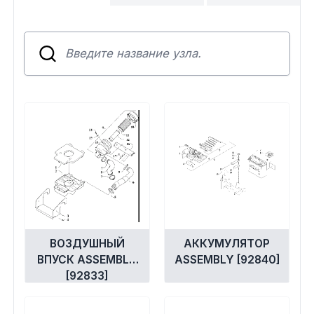
Сумки, кофры
Топливная система
Тормозная система
Трансмиссия
Управление
Хранение и перевозка
Шины, диски, гусеницы
ВОЗДУШНЫЙ
АККУМУЛЯТОР
ВПУСК ASSEMBLY
ASSEMBLY [92840]
[92833]
Шноркели