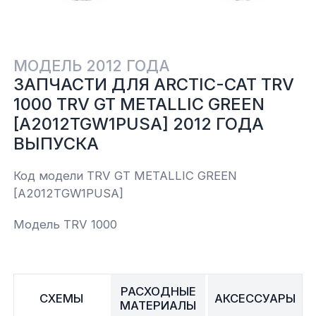
Yamaha
Салонные фильтры
Корпус,пластик
Kawasaki
МОДЕЛЬ 2012 ГОДА
Подвеска
ЗАПЧАСТИ ДЛЯ ARCTIC-CAT TRV
1000 TRV GT METALLIC GREEN
Ремни безопасности
[A2012TGW1PUSA] 2012 ГОДА
ВЫПУСКА
Сиденья
Код модели TRV GT METALLIC GREEN
[A2012TGW1PUSA]
Система привода
Модель TRV 1000
Склизы, гусеницы, коньки
Снегоотвалы
РАСХОДНЫЕ
СХЕМЫ
АКСЕССУАРЫ
МАТЕРИАЛЫ