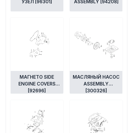
УЗЕЛ [96301]
ASSEMBLY [94208]
МАГНЕТО SIDE
МАСЛЯНЫЙ НАСОС
ENGINE COVERS
ASSEMBLY
[92696]
[300326]