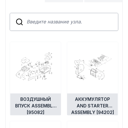
Сумки, кофры
Топливная система
Тормозная система
Трансмиссия
Управление
Хранение и перевозка
Шины, диски, гусеницы
ВОЗДУШНЫЙ
АККУМУЛЯТОР
ВПУСК ASSEMBLY
AND STARTER
[95082]
ASSEMBLY [94202]
Шноркели