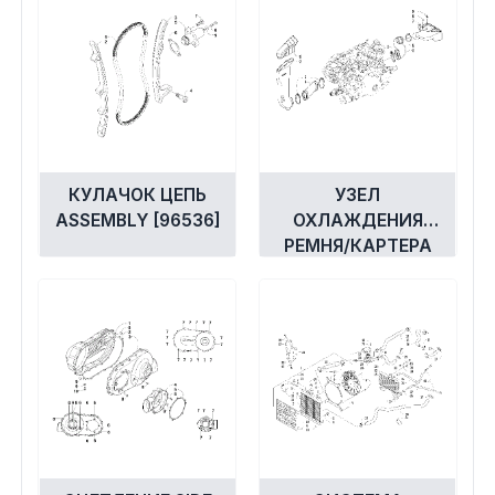
Экипировка и одежда
Электрика
Другое
Движители (гребные винты)
КУЛАЧОК ЦЕПЬ
УЗЕЛ
ASSEMBLY [96536]
ОХЛАЖДЕНИЯ
РЕМНЯ/КАРТЕРА
Швартовное оборудование
[92307]
Якорное оборудование
Охлаждение