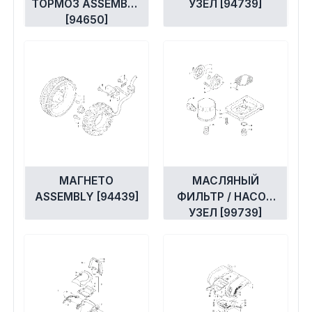
ТОРМОЗ ASSEMBLY
УЗЕЛ [94739]
[94650]
МАГНЕТО
МАСЛЯНЫЙ
ASSEMBLY [94439]
ФИЛЬТР / НАСОС
УЗЕЛ [99739]