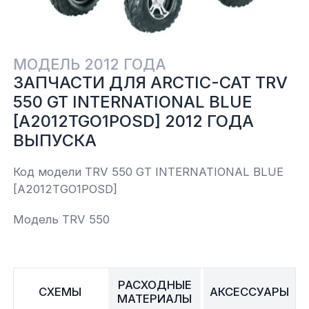
Yamaha
Салонные фильтры
Корпус,пластик
Kawasaki
МОДЕЛЬ 2012 ГОДА
Подвеска
ЗАПЧАСТИ ДЛЯ ARCTIC-CAT TRV
550 GT INTERNATIONAL BLUE
Ремни безопасности
[A2012TGO1POSD] 2012 ГОДА
ВЫПУСКА
Сиденья
Код модели TRV 550 GT INTERNATIONAL BLUE
[A2012TGO1POSD]
Система привода
Модель TRV 550
Склизы, гусеницы, коньки
Снегоотвалы
РАСХОДНЫЕ
СХЕМЫ
АКСЕССУАРЫ
МАТЕРИАЛЫ