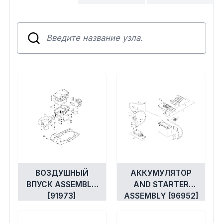
Сумки, кофры
Топливная система
Тормозная система
Трансмиссия
Управление
Хранение и перевозка
Шины, диски, гусеницы
ВОЗДУШНЫЙ
АККУМУЛЯТОР
ВПУСК ASSEMBLY
AND STARTER
[91973]
ASSEMBLY [96952]
Шноркели