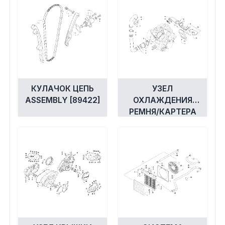
Экипировка и одежда
Электрика
Другое
Движители (гребные винты)
КУЛАЧОК ЦЕПЬ
УЗЕЛ
ASSEMBLY [89422]
ОХЛАЖДЕНИЯ
РЕМНЯ/КАРТЕРА
Швартовное оборудование
[91976]
Якорное оборудование
Охлаждение