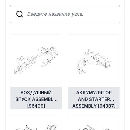
Сумки, кофры
Топливная система
Тормозная система
Трансмиссия
Управление
Хранение и перевозка
ВОЗДУШНЫЙ
АККУМУЛЯТОР
Шины, диски, гусеницы
ВПУСК ASSEMBLY
AND STARTER
[96409]
ASSEMBLY [94387]
Шноркели