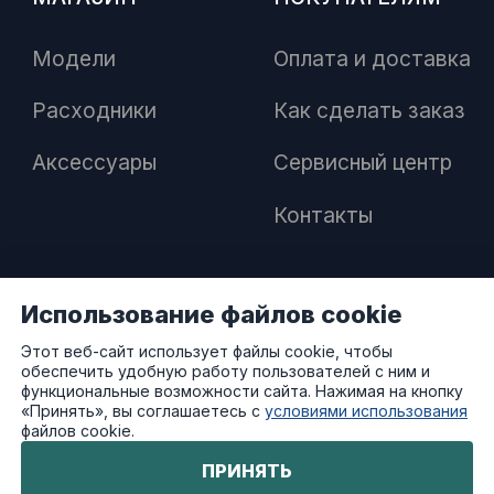
Модели
Оплата и доставка
Расходники
Как сделать заказ
Аксессуары
Сервисный центр
Контакты
Использование файлов cookie
ПАРТНЕРАМ
Этот веб-сайт использует файлы cookie, чтобы
обеспечить удобную работу пользователей с ним и
Как стать дилером
функциональные возможности сайта. Нажимая на кнопку
«Принять», вы соглашаетесь с
условиями использования
файлов cookie.
Преимущества работы с нами
ПРИНЯТЬ