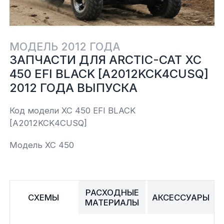
Yamaha
Салонные фильтры
Корпус,пластик
Kawasaki
МОДЕЛЬ 2012 ГОДА
Подвеска
ЗАПЧАСТИ ДЛЯ ARCTIC-CAT XC
450 EFI BLACK [A2012KCK4CUSQ]
Ремни безопасности
2012 ГОДА ВЫПУСКА
Сиденья
Код модели XC 450 EFI BLACK
[A2012KCK4CUSQ]
Система привода
Модель XC 450
Склизы, гусеницы, коньки
РАСХОДНЫЕ
Снегоотвалы
СХЕМЫ
АКСЕССУАРЫ
МАТЕРИАЛЫ