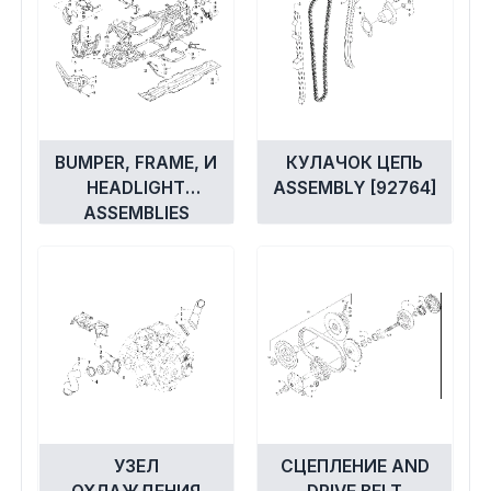
Экипировка и одежда
Электрика
Другое
BUMPER, FRAME, И
КУЛАЧОК ЦЕПЬ
HEADLIGHT
ASSEMBLY [92764]
Движители (гребные винты)
ASSEMBLIES
[94370]
Швартовное оборудование
Якорное оборудование
Охлаждение
УЗЕЛ
СЦЕПЛЕНИЕ AND