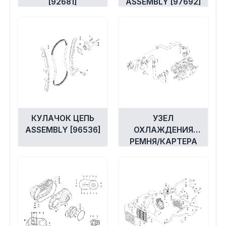
Экипировка и одежда
[92681]
ASSEMBLY [97692]
Электрика
Другое
Движители (гребные винты)
Швартовное оборудование
КУЛАЧОК ЦЕПЬ
УЗЕЛ
ASSEMBLY [96536]
ОХЛАЖДЕНИЯ
РЕМНЯ/КАРТЕРА
Якорное оборудование
[95777]
Охлаждение