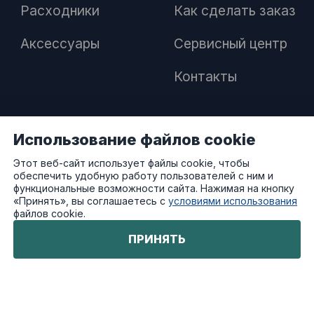
Расходники
Как сделать заказ
Аксессуары
Сервисный центр
Контакты
Использование файлов cookie
ПАРТНЕРАМ
Этот веб-сайт использует файлы cookie, чтобы
обеспечить удобную работу пользователей с ним и
Как стать дилером
функциональные возможности сайта. Нажимая на кнопку
«Принять», вы соглашаетесь с
условиями использования
файлов cookie.
Преимущества работы с нами
ПРИНЯТЬ
© ATVStyle - All Rights Reserved 2023-2026.
Designed & Developed by
VERDEXBIT