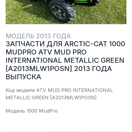
Yamaha
Салонные фильтры
Корпус,пластик
Kawasaki
Подвеска
МОДЕЛЬ 2013 ГОДА
ЗАПЧАСТИ ДЛЯ ARCTIC-CAT 1000
Ремни безопасности
MUDPRO ATV MUD PRO
INTERNATIONAL METALLIC GREEN
Сиденья
[A2013MLW1POSN] 2013 ГОДА
ВЫПУСКА
Система привода
Код модели ATV MUD PRO INTERNATIONAL
METALLIC GREEN [A2013MLW1POSN]
Склизы, гусеницы, коньки
Модель 1000 MudPro
Снегоотвалы