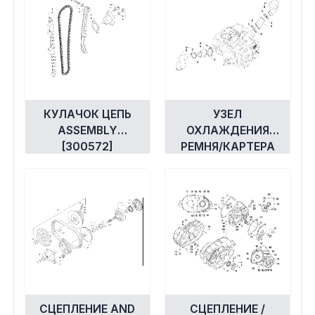
Экипировка и одежда
Электрика
Другое
КУЛАЧОК ЦЕПЬ
УЗЕЛ
Движители (гребные винты)
ASSEMBLY
ОХЛАЖДЕНИЯ
[300572]
РЕМНЯ/КАРТЕРА
Швартовное оборудование
[94316]
Якорное оборудование
Охлаждение
СЦЕПЛЕНИЕ AND
СЦЕПЛЕНИЕ /