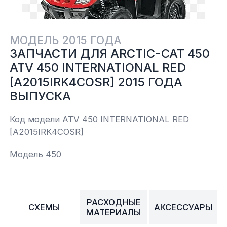
Yamaha
Салонные фильтры
Корпус,пластик
Kawasaki
МОДЕЛЬ 2015 ГОДА
ЗАПЧАСТИ ДЛЯ ARCTIC-CAT 450
Подвеска
ATV 450 INTERNATIONAL RED
[A2015IRK4COSR] 2015 ГОДА
Ремни безопасности
ВЫПУСКА
Сиденья
Код модели ATV 450 INTERNATIONAL RED
[A2015IRK4COSR]
Система привода
Модель 450
Склизы, гусеницы, коньки
Снегоотвалы
РАСХОДНЫЕ
СХЕМЫ
АКСЕССУАРЫ
МАТЕРИАЛЫ