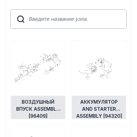
Сумки, кофры
Топливная система
Тормозная система
Трансмиссия
Управление
Хранение и перевозка
ВОЗДУШНЫЙ
АККУМУЛЯТОР
Шины, диски, гусеницы
ВПУСК ASSEMBLY
AND STARTER
[96409]
ASSEMBLY [94320]
Шноркели