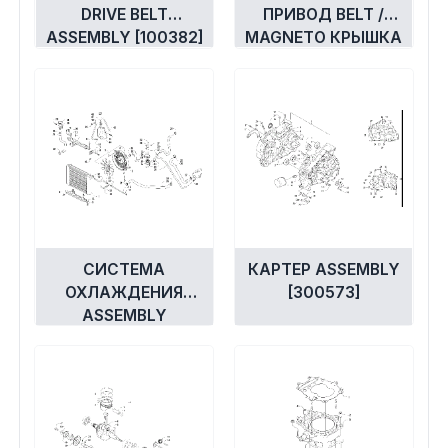
DRIVE BELT
ПРИВОД BELT /
ASSEMBLY [100382]
MAGNETO КРЫШКА
УЗЕЛ [92767]
СИСТЕМА
КАРТЕР ASSEMBLY
ОХЛАЖДЕНИЯ
[300573]
ASSEMBLY
[300569]