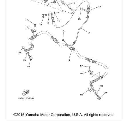
Сумки, кофры
Топливная система
Тормозная система
Трансмиссия
Управление
Хранение и перевозка
Шины, диски, гусеницы
Шноркели