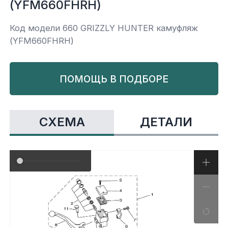
(YFM660FHRH)
Yamaha
Салонные фильтры
Корпус,пластик
Kawasaki
Код модели 660 GRIZZLY HUNTER камуфляж
(YFM660FHRH)
Подвеска
ПОМОЩЬ В ПОДБОРЕ
Ремни безопасности
Сиденья
СХЕМА
ДЕТАЛИ
Система привода
Склизы, гусеницы, коньки
Снегоотвалы