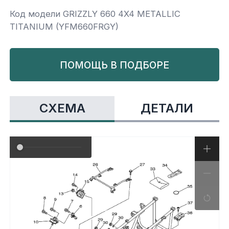
Код модели GRIZZLY 660 4X4 METALLIC
Yamaha
Салонные фильтры
Корпус,пластик
Kawasaki
TITANIUM (YFM660FRGY)
Подвеска
ПОМОЩЬ В ПОДБОРЕ
Ремни безопасности
СХЕМА
ДЕТАЛИ
Сиденья
Система привода
Склизы, гусеницы, коньки
Снегоотвалы