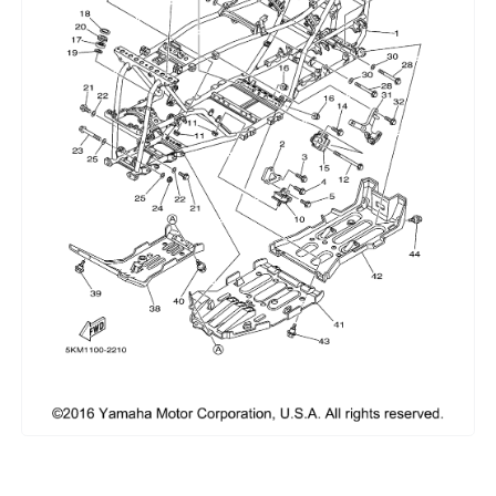
Сумки, кофры
Топливная система
Тормозная система
Трансмиссия
Управление
Хранение и перевозка
Шины, диски, гусеницы
Шноркели