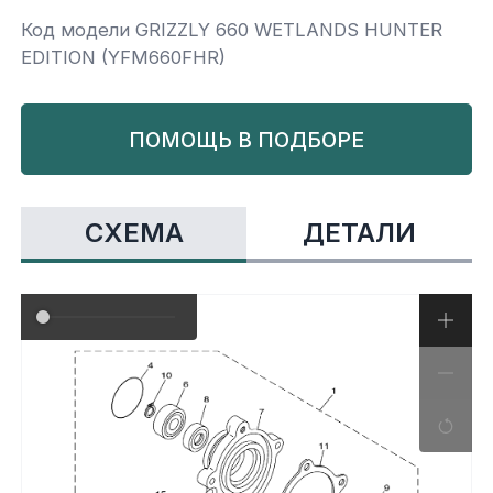
Код модели GRIZZLY 660 WETLANDS HUNTER
Yamaha
Салонные фильтры
Корпус,пластик
Kawasaki
EDITION (YFM660FHR)
Подвеска
ПОМОЩЬ В ПОДБОРЕ
Ремни безопасности
СХЕМА
ДЕТАЛИ
Сиденья
Система привода
Склизы, гусеницы, коньки
Снегоотвалы