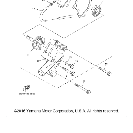
Сумки, кофры
Топливная система
Тормозная система
Трансмиссия
Управление
Хранение и перевозка
Шины, диски, гусеницы
Шноркели