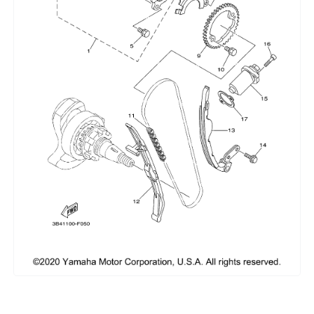
Сумки, кофры
Топливная система
Тормозная система
Трансмиссия
Управление
Хранение и перевозка
Шины, диски, гусеницы
Шноркели