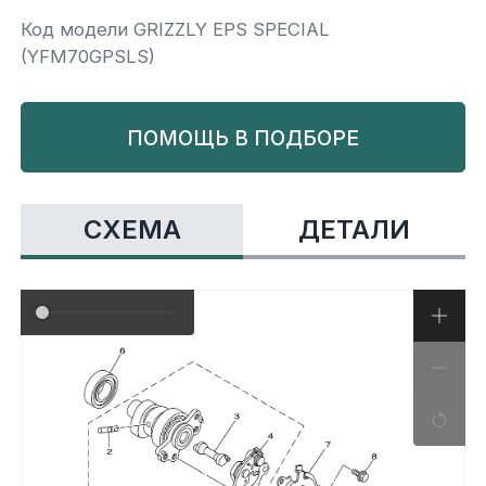
Код модели GRIZZLY EPS SPECIAL
Yamaha
Салонные фильтры
Корпус,пластик
Kawasaki
(YFM70GPSLS)
Подвеска
ПОМОЩЬ В ПОДБОРЕ
Ремни безопасности
СХЕМА
ДЕТАЛИ
Сиденья
Система привода
Склизы, гусеницы, коньки
Снегоотвалы