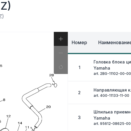
И, КОФРЫ
Z)
ЭКИПИРОВКА И ОД
ИВНАЯ СИСТЕМА
ЭЛЕКТРИКА
ОЗНАЯ СИСТЕМА
Z)
ДРУГОЕ
Номер
Наименование
Головка блока ц
1
Yamaha
art. 2BG-11102-00-00
Направляющая к
2
art. 4G0-11133-11-00
Шпилька приемн
3
Yamaha
art. 95612-08625-00