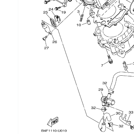
Трансмиссия
Управление
Хранение и перевозка
Шины, диски, гусеницы
Шноркели
Экипировка и одежда
Электрика
Другое
Движители (гребные винты)
Швартовное оборудование