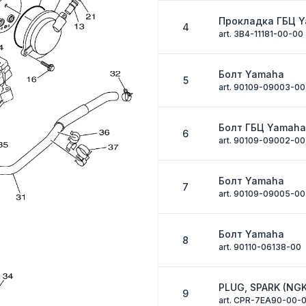
Прокладка ГБЦ 
4
art. 3B4-11181-00-00
Болт Yamaha
5
art. 90109-09003-00
Болт ГБЦ Yamaha
6
art. 90109-09002-00
Болт Yamaha
7
art. 90109-09005-00
Болт Yamaha
8
art. 90110-06138-00
PLUG, SPARK (NG
9
art. CPR-7EA90-00-