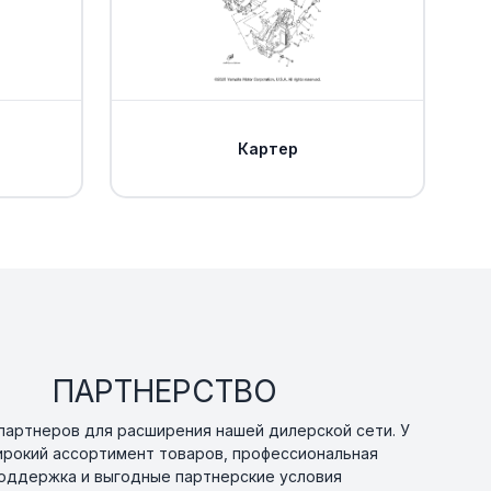
Уточнить
По запросу
Уточнить
По запросу
0
Картер
ка Yamaha
Уточнить
По запросу
кольцо Yamaha
В наличии
от 1 307 ₽
Уточнить
По запросу
0
ПАРТНЕРСТВО
артнеров для расширения нашей дилерской сети. У
дения Yamaha
Уточнить
По запросу
ирокий ассортимент товаров, профессиональная
оддержка и выгодные партнерские условия