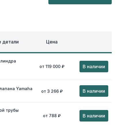
ОХЛАЖДЕНИЕ
ЕЖДА
 детали
Цена
илиндра
В наличии
от 119 000 ₽
лапана Yamaha
В наличии
от 3 266 ₽
ой трубы
В наличии
от 788 ₽