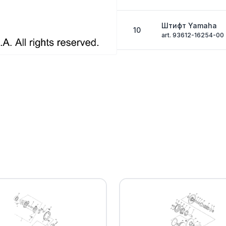
Штифт Yamaha
10
art. 93612-16254-00
Боковая крышка
11
art. 3B4-11185-00-00
PLATE, BREATHER
12
art. 3B4-11165-10-00
Трубка крышки 
13
art. 371-11167-01-00
Кольцо уплотнит
14
Yamaha
art. 93210-96601-00