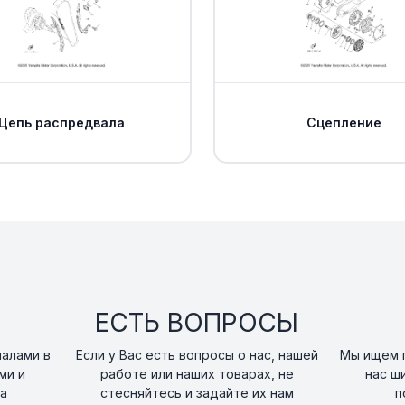
Болт Yamaha
15
art. 95022-06012-00
Болт Yamaha
16
art. 95022-06020-0
Цепь распредвала
Сцепление
Клапанная крыш
17
art. 1S3-11186-00-00
Уплотнительное 
18
art. 93210-78544-00
Болт Yamaha
19
art. 95022-06020-0
ЕСТЬ ВОПРОСЫ
налами в
Если у Вас есть вопросы о нас, нашей
Мы ищем п
Патрубок охлаж
20
ми и
работе или наших товарах, не
нас ш
art. B4F-E1166-00-00
а
стесняйтесь и задайте их нам
п