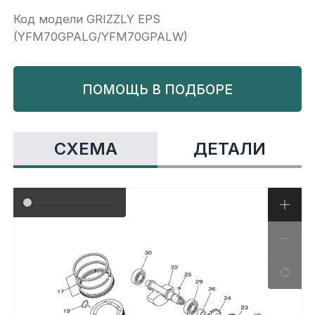
Код модели GRIZZLY EPS
Yamaha
Салонные фильтры
Корпус,пластик
Kawasaki
(YFM70GPALG/YFM70GPALW)
Подвеска
ПОМОЩЬ В ПОДБОРЕ
Ремни безопасности
СХЕМА
ДЕТАЛИ
Сиденья
Система привода
Склизы, гусеницы, коньки
Снегоотвалы