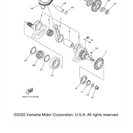
Сумки, кофры
Топливная система
Тормозная система
Трансмиссия
Управление
Хранение и перевозка
Шины, диски, гусеницы
Шноркели