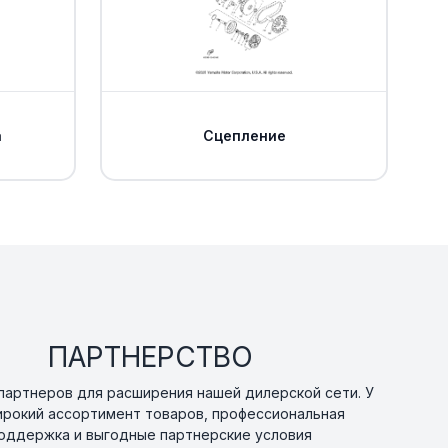
Уточнить
По запросу
0
 заднего
Уточнить
По запросу
ha
а
Сцепление
Уточнить
По запросу
Уточнить
По запросу
0
Уточнить
По запросу
ПАРТНЕРСТВО
0
артнеров для расширения нашей дилерской сети. У
ирокий ассортимент товаров, профессиональная
Уточнить
По запросу
0
оддержка и выгодные партнерские условия