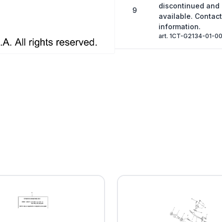
discontinued and
9
available. Contact
information.
art. 1CT-G2134-01-0
. .HOUSING, BEAR
10
1CT-G6152-00-00
art. 1CT-G6152-01-0
. .GASKET, COVER
11
art. 1CT-G631E-00-0
. .GSKT., CASE
12
art. 1CT-G631A-00-0
. .STOPPER, RING
13
art. 1CT-G6156-00-0