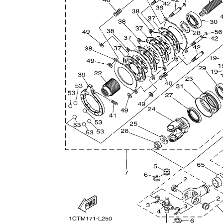
Трансмиссия
Управление
Хранение и перевозка
Шины, диски, гусеницы
Шноркели
Экипировка и одежда
Электрика
Другое
Движители (гребные винты)
Швартовное оборудование