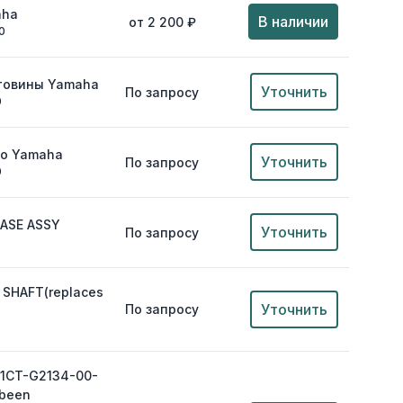
aha
В наличии
от 2 200 ₽
0
товины Yamaha
Уточнить
По запросу
0
цо Yamaha
Уточнить
По запросу
0
CASE ASSY
Уточнить
По запросу
E SHAFT(replaces
Уточнить
По запросу
s 1CT-G2134-00-
 been