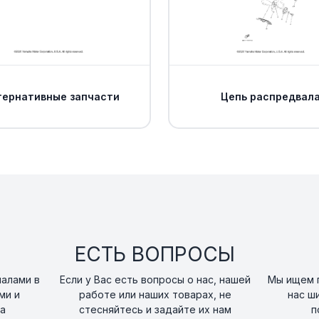
. .BREATHER
14
art. 1CT-E5371-00-0
Сальник привода
15
редуктора Yama
art. 1CT-E511A-10-00
тернативные запчасти
Цепь распредвал
. .GASKET
16
art. 1CT-E1195-00-00
. .PIN, DOWEL 1
17
art. 1CT-E3362-00-0
. .GASKET
18
ЕСТЬ ВОПРОСЫ
art. 1CT-G6819-00-0
налами в
Если у Вас есть вопросы о нас, нашей
Мы ищем п
. .BOLT
ми и
работе или наших товарах, не
нас ш
19
art. 1CT-E2157-00-0
а
стесняйтесь и задайте их нам
п