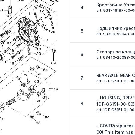
Крестовина Yam
4
art. 5GT-46187-00-0
Подшипник крес
5
art. 93399-99948-0
Стопорное коль
6
art. 93440-20088-0
REAR AXLE GEAR 
7
art. 1CT-G6101-10-00
. .HOUSING, DRIV
8
1CT-G6151-00-00)
art. 1CT-G6151-01-00
. .COVER(replace
00) This item has