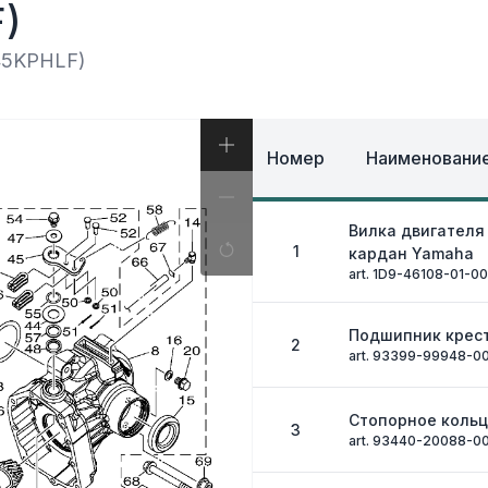
И, КОФРЫ
)
ЭКИПИРОВКА И ОД
ИВНАЯ СИСТЕМА
ЭЛЕКТРИКА
ОЗНАЯ СИСТЕМА
45KPHLF)
ДРУГОЕ
Номер
Наименование
Вилка двигателя
1
кардан Yamaha
art. 1D9-46108-01-00
Подшипник крес
2
art. 93399-99948-0
Стопорное коль
3
art. 93440-20088-0