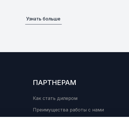
Уточнить
По запросу
0
Узнать больше
G
Уточнить
По запросу
0
Уточнить
По запросу
0
ПАРТНЕРАМ
Уточнить
По запросу
00
Как стать дилером
едуктора
Уточнить
По запросу
Преимущества работы с нами
0