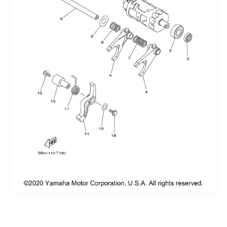
Сумки, кофры
Топливная система
Тормозная система
Трансмиссия
Управление
Хранение и перевозка
Шины, диски, гусеницы
Шноркели