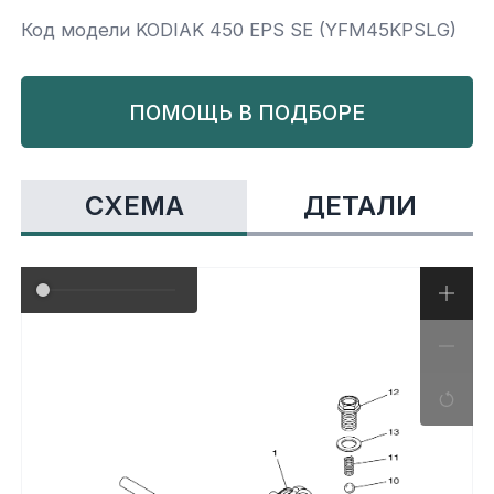
Код модели KODIAK 450 EPS SE (YFM45KPSLG)
Yamaha
Салонные фильтры
Корпус,пластик
Kawasaki
ПОМОЩЬ В ПОДБОРЕ
Подвеска
Ремни безопасности
СХЕМА
ДЕТАЛИ
Сиденья
Система привода
Склизы, гусеницы, коньки
Снегоотвалы