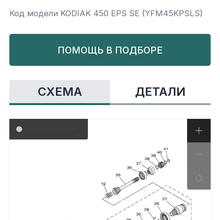
Код модели KODIAK 450 EPS SE (YFM45KPSLS)
Yamaha
Салонные фильтры
Корпус,пластик
Kawasaki
ПОМОЩЬ В ПОДБОРЕ
Подвеска
Ремни безопасности
СХЕМА
ДЕТАЛИ
Сиденья
Система привода
Склизы, гусеницы, коньки
Снегоотвалы