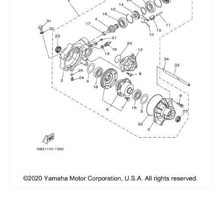
Сумки, кофры
Топливная система
Тормозная система
Трансмиссия
Управление
Хранение и перевозка
Шины, диски, гусеницы
Шноркели