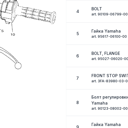
BOLT
4
art. 90109-06799-00
Гайка Yamaha
5
art. 95617-06100-00
BOLT, FLANGE
6
art. 95027-06020-0
FRONT STOP SWI
7
art. 3FA-83980-03-
Болт регулировк
8
Yamaha
art. 90123-08002-00
Гайка Yamaha
9