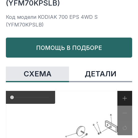
(YFM70KPSLB)
Yamaha
Салонные фильтры
Корпус,пластик
Kawasaki
Код модели KODIAK 700 EPS 4WD S
(YFM70KPSLB)
Подвеска
ПОМОЩЬ В ПОДБОРЕ
Ремни безопасности
Сиденья
СХЕМА
ДЕТАЛИ
Система привода
Склизы, гусеницы, коньки
Снегоотвалы