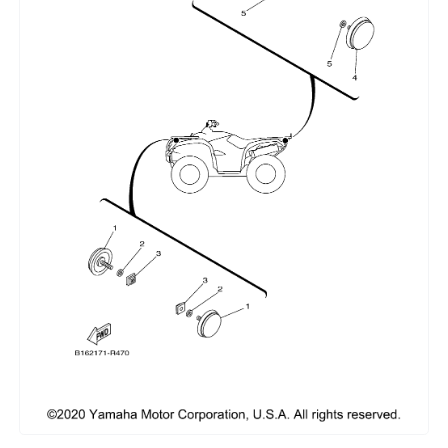
Сумки, кофры
Топливная система
Тормозная система
Трансмиссия
Управление
Хранение и перевозка
Шины, диски, гусеницы
Шноркели