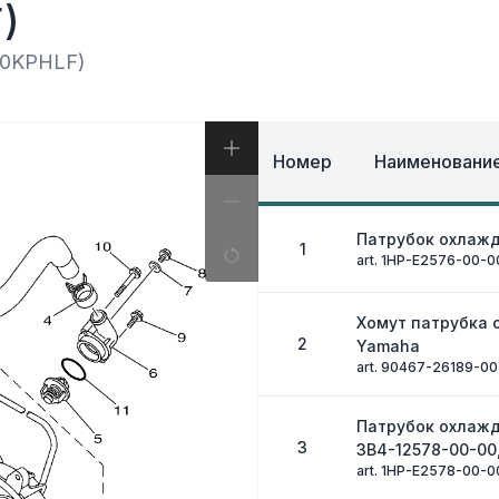
И, КОФРЫ
)
ЭКИПИРОВКА И ОД
ИВНАЯ СИСТЕМА
ЭЛЕКТРИКА
ОЗНАЯ СИСТЕМА
70KPHLF)
ДРУГОЕ
Номер
Наименование
Патрубок охлаж
1
art. 1HP-E2576-00-0
Хомут патрубка
2
Yamaha
art. 90467-26189-00
Патрубок охлаж
3
3B4-12578-00-00
art. 1HP-E2578-00-0