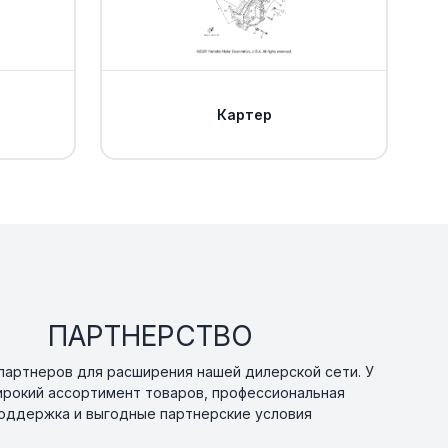
 HOLDING
Уточнить
По запросу
0
Картер
ра Yamaha
Уточнить
По запросу
0
а Yamaha
Уточнить
По запросу
Yamaha
В наличии
от 250 ₽
ПАРТНЕРСТВО
В наличии
от 400 ₽
артнеров для расширения нашей дилерской сети. У
ирокий ассортимент товаров, профессиональная
оддержка и выгодные партнерские условия
Уточнить
По запросу