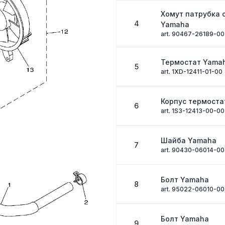
Хомут патрубка
4
Yamaha
art. 90467-26189-00
Термостат Yama
5
art. 1XD-12411-01-00
Корпус термоста
6
art. 1S3-12413-00-00
Шайба Yamaha
7
art. 90430-06014-00
Болт Yamaha
8
art. 95022-06010-00
Болт Yamaha
9