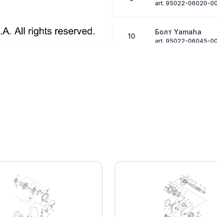
art. 95022-06020-0
Болт Yamaha
10
art. 95022-06045-0
Уплотнительное 
11
art. 93210-41042-00
Радиатор с вент
12
Yamaha
art. B16-E2460-01-0
. .BLOWER ASSY(r
13
E2405-00-00)
art. B16-E2405-01-0
. .NUT SPRING
14
art. 1HP-E2535-00-0