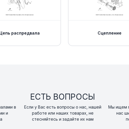
. .BOLT, BLOWER
15
art. 1HP-E2675-00-0
Цепь распредвала
Сцепление
Крышка радиато
16
art. 1XD-E2462-00-0
Втулка радиатор
17
art. 90480-12475-00
Болт с фланцем 
18
art. 95817-06020-00
ЕСТЬ ВОПРОСЫ
Шайба Yamaha
19
art. 90209-06012-00
налами в
Если у Вас есть вопросы о нас, нашей
Мы ищем п
ми и
работе или наших товарах, не
нас ш
а
стесняйтесь и задайте их нам
п
Втулка Yamaha
20
art. 90387-06113-00