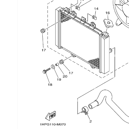
Трансмиссия
Управление
Хранение и перевозка
Шины, диски, гусеницы
Шноркели
Экипировка и одежда
Электрика
Другое
Движители (гребные винты)
Швартовное оборудование