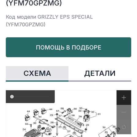
(YFM70GPZMG)
Yamaha
Салонные фильтры
Корпус,пластик
Kawasaki
Код модели GRIZZLY EPS SPECIAL
(YFM70GPZMG)
Подвеска
ПОМОЩЬ В ПОДБОРЕ
Ремни безопасности
Сиденья
СХЕМА
ДЕТАЛИ
Система привода
Склизы, гусеницы, коньки
Снегоотвалы