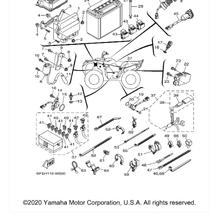
Сумки, кофры
Топливная система
Тормозная система
Трансмиссия
Управление
Хранение и перевозка
Шины, диски, гусеницы
Шноркели