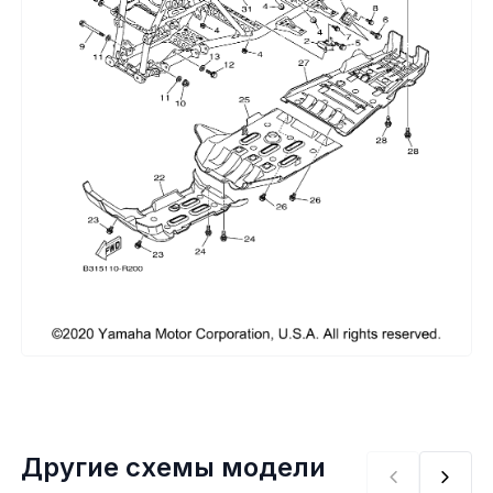
Сумки, кофры
Топливная система
Тормозная система
Трансмиссия
Управление
Хранение и перевозка
Шины, диски, гусеницы
Шноркели
Другие схемы модели