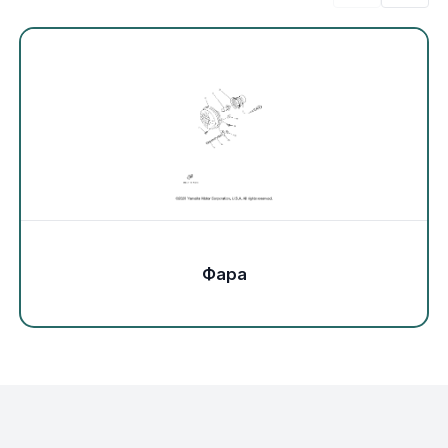
Экипировка и одежда
Электрика
Другое
Движители (гребные винты)
Швартовное оборудование
Фара
Якорное оборудование
Охлаждение