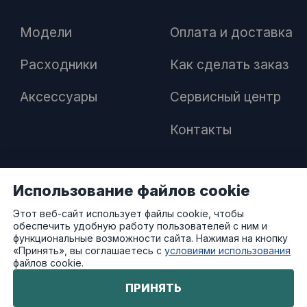
Модели
Оплата и доставка
Расходники
Как сделать заказ
Аксессуары
Сервисный центр
Контакты
Использование файлов cookie
ПАРТНЕРАМ
Этот веб-сайт использует файлы cookie, чтобы
обеспечить удобную работу пользователей с ним и
Как стать дилером
функциональные возможности сайта. Нажимая на кнопку
«Принять», вы соглашаетесь с
условиями использования
файлов cookie.
Преимущества работы с нами
ПРИНЯТЬ