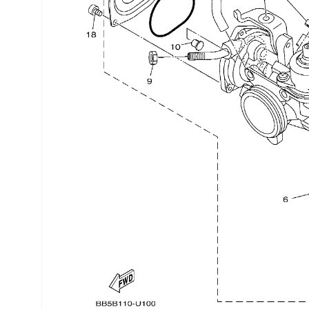
Трансмиссия
Управление
Хранение и перевозка
Шины, диски, гусеницы
Шноркели
Экипировка и одежда
Электрика
Другое
Движители (гребные винты)
Швартовное оборудование