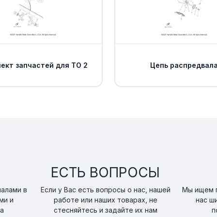
Кольцо резиново
15
art. 5PS-14147-00-0
Прокладка Yama
16
art. 8FP-13556-00-0
ект запчастей для ТО 2
Цепь распредвал
. .DELIVERY PIPE 
17
art. BB5-13160-00-0
BOLT, HEXAGON 
18
art. 91312-04006-00
ЕСТЬ ВОПРОСЫ
налами в
Если у Вас есть вопросы о нас, нашей
Мы ищем п
ми и
работе или наших товарах, не
нас ш
а
стесняйтесь и задайте их нам
п