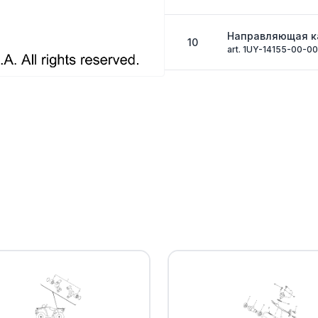
Направляющая к
10
art. 1UY-14155-00-00
. .COVER 1
11
art. 1S3-14293-00-0
. .SCREW
12
art. 2C0-14216-00-0
Датчик давления
13
Yamaha
art. 1WS-82380-00-
. .INJECTOR
14
art. BB5-13761-00-0