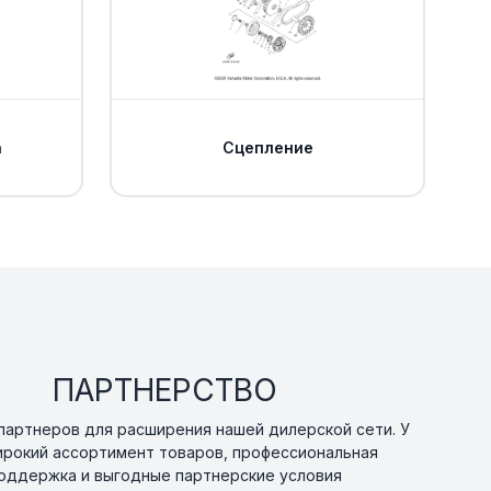
е Yamaha
Уточнить
По запросу
0
ha
В наличии
от 1 701 ₽
0
а
Сцепление
ASSY 1
Уточнить
По запросу
0
SOCKET HEAD
Уточнить
По запросу
ПАРТНЕРСТВО
артнеров для расширения нашей дилерской сети. У
ирокий ассортимент товаров, профессиональная
оддержка и выгодные партнерские условия