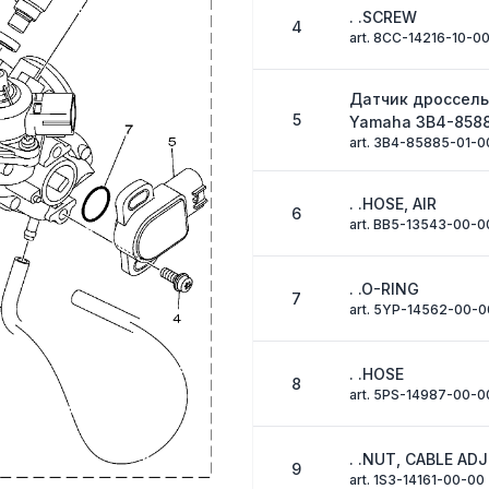
. .SCREW
4
art. 8CC-14216-10-0
Датчик дроссель
5
Yamaha 3B4-858
art. 3B4-85885-01-0
. .HOSE, AIR
6
art. BB5-13543-00-0
. .O-RING
7
art. 5YP-14562-00-0
. .HOSE
8
art. 5PS-14987-00-0
. .NUT, CABLE AD
9
art. 1S3-14161-00-00