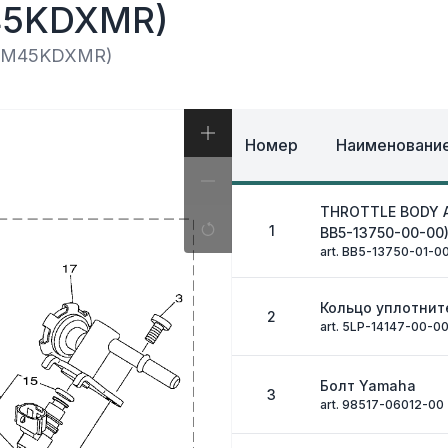
И, КОФРЫ
5KDXMR)
ЭКИПИРОВКА И ОД
ИВНАЯ СИСТЕМА
ЭЛЕКТРИКА
ОЗНАЯ СИСТЕМА
YFM45KDXMR)
ДРУГОЕ
Номер
Наименование
THROTTLE BODY A
1
BB5-13750-00-00
art. BB5-13750-01-0
Кольцо уплотнит
2
art. 5LP-14147-00-0
Болт Yamaha
3
art. 98517-06012-00