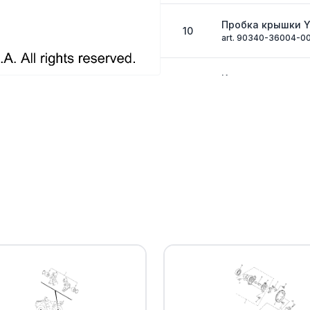
Пробка крышки 
10
art. 90340-36004-0
Кольцо уплотнит
11
art. 93210-35804-00
Пробка крышки 
12
Yamaha
art. 90340-14016-00
Кольцо резиново
13
art. 93210-14369-00
Крышка вариато
14
Yamaha
art. 3B4-15421-01-00