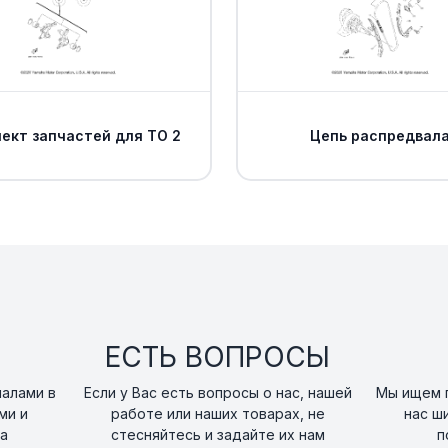
Прокладка внут
15
вариатораYamaha
art. 3B4-15453-01-0
Прокладка внут
16
вариатора Yama
ект запчастей для ТО 2
Цепь распредвал
art. 3B4-15315-00-0
BOLT, FLANGEThis
discontinued and
17
available. Contact
information.
art. 95822-06030-0
Корпус подшипн
18
Yamaha
ЕСТЬ ВОПРОСЫ
art. 1XD-15442-00-0
налами в
Если у Вас есть вопросы о нас, нашей
Мы ищем п
ми и
работе или наших товарах, не
нас ш
Штифт корпуса 
а
стесняйтесь и задайте их нам
п
19
сцепления Yama