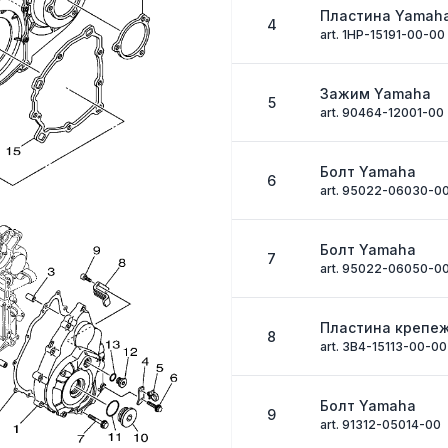
Пластина Yamah
4
art. 1HP-15191-00-00
Зажим Yamaha
5
art. 90464-12001-00
Болт Yamaha
6
art. 95022-06030-0
Болт Yamaha
7
art. 95022-06050-0
Пластина крепе
8
art. 3B4-15113-00-00
Болт Yamaha
9
art. 91312-05014-00