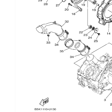
Трансмиссия
Управление
Хранение и перевозка
Шины, диски, гусеницы
Шноркели
Экипировка и одежда
Электрика
Другое
Движители (гребные винты)
Швартовное оборудование