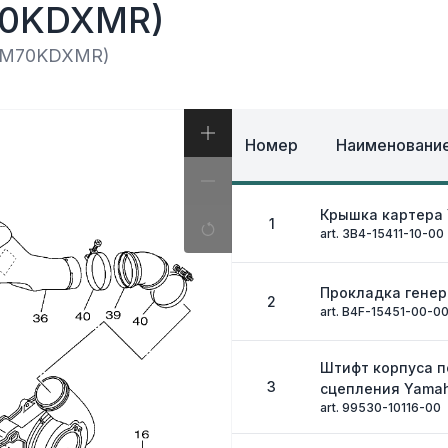
И, КОФРЫ
0KDXMR)
ЭКИПИРОВКА И ОД
ИВНАЯ СИСТЕМА
ЭЛЕКТРИКА
ОЗНАЯ СИСТЕМА
FM70KDXMR)
ДРУГОЕ
Номер
Наименование
Крышка картера
1
art. 3B4-15411-10-00
Прокладка гене
2
art. B4F-15451-00-0
Штифт корпуса 
3
сцепления Yama
art. 99530-10116-00