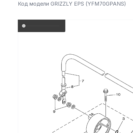
СУМК
Код модели GRIZZLY EPS (YFM70GPANS)
ОБОРУДОВАНИЕ
Подвеска
ТОПЛ
ЛЕБЕДКИ И ПЛОЩАДКИ
ТОРМ
КОРПУС,ПЛАСТИК
Ремни безопасности
ПОДВЕСКА
Сиденья
Система привода
Склизы, гусеницы, коньки
Снегоотвалы
Сумки, кофры
Топливная система
Тормозная система