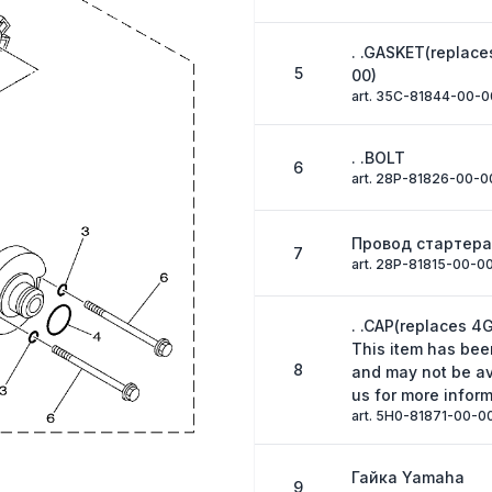
. .GASKET(replac
5
00)
art. 35C-81844-00-0
. .BOLT
6
art. 28P-81826-00-0
Провод стартер
7
art. 28P-81815-00-0
. .CAP(replaces 4
This item has bee
8
and may not be av
us for more inform
art. 5H0-81871-00-0
Гайка Yamaha
9