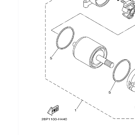
Трансмиссия
Управление
Хранение и перевозка
Шины, диски, гусеницы
Шноркели
Экипировка и одежда
Электрика
Другое
Движители (гребные винты)
Швартовное оборудование