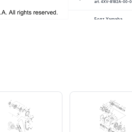
art. 4XV-8182A-00-
Болт Yamaha
10
art. 95022-06030-0