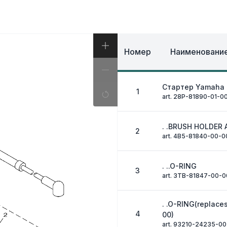
И, КОФРЫ
ЭКИПИРОВКА И ОД
ИВНАЯ СИСТЕМА
ЭЛЕКТРИКА
ОЗНАЯ СИСТЕМА
ДРУГОЕ
Номер
Наименование
Стартер Yamaha
1
art. 28P-81890-01-0
. .BRUSH HOLDER 
2
art. 4B5-81840-00-0
. ..O-RING
3
art. 3TB-81847-00-0
. .O-RING(replace
4
00)
art. 93210-24235-00