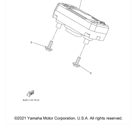
Сумки, кофры
Топливная система
Тормозная система
Трансмиссия
Управление
Хранение и перевозка
Шины, диски, гусеницы
Шноркели