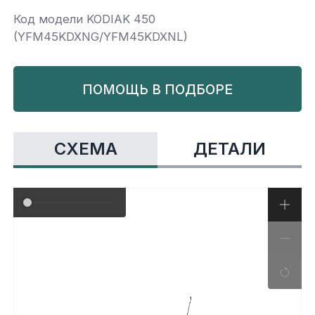
Код модели KODIAK 450
Yamaha
Салонные фильтры
Корпус,пластик
Kawasaki
(YFM45KDXNG/YFM45KDXNL)
Подвеска
ПОМОЩЬ В ПОДБОРЕ
Ремни безопасности
СХЕМА
ДЕТАЛИ
Сиденья
Система привода
Склизы, гусеницы, коньки
Снегоотвалы