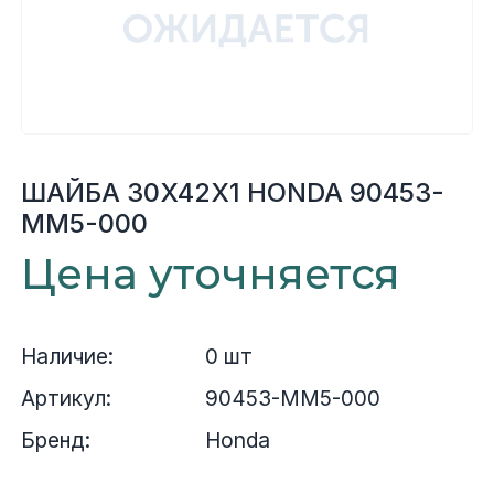
Yamaha
Салонные фильтры
Корпус,пластик
Kawasaki
Подвеска
Ремни безопасности
ШАЙБА 30X42X1 HONDA 90453-
MM5-000
Сиденья
Цена уточняется
Система привода
Наличие:
0 шт
Склизы, гусеницы, коньки
Артикул:
90453-MM5-000
Снегоотвалы
Бренд:
Honda