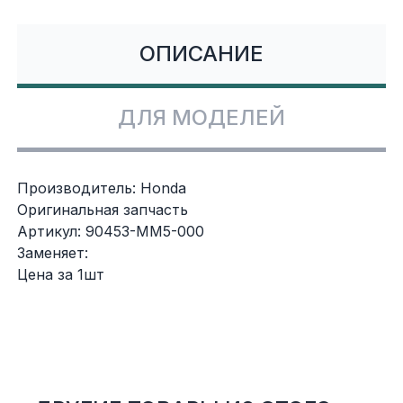
Сумки, кофры
ОПИСАНИЕ
Топливная система
Тормозная система
ДЛЯ МОДЕЛЕЙ
Трансмиссия
Производитель: Honda
Управление
Оригинальная запчасть
Артикул: 90453-MM5-000
Заменяет:
Хранение и перевозка
Цена за 1шт
Шины, диски, гусеницы
Шноркели