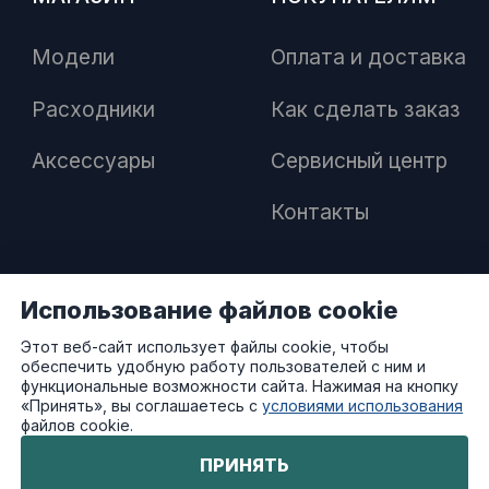
Модели
Оплата и доставка
Расходники
Как сделать заказ
Аксессуары
Сервисный центр
Контакты
Использование файлов cookie
ПАРТНЕРАМ
Этот веб-сайт использует файлы cookie, чтобы
обеспечить удобную работу пользователей с ним и
Как стать дилером
функциональные возможности сайта. Нажимая на кнопку
«Принять», вы соглашаетесь с
условиями использования
файлов cookie.
Преимущества работы с нами
ПРИНЯТЬ