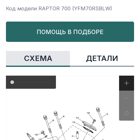
Код модели RAPTOR 700 (YFM70RSBLW)
Yamaha
Салонные фильтры
Корпус,пластик
Kawasaki
ПОМОЩЬ В ПОДБОРЕ
Подвеска
Ремни безопасности
СХЕМА
ДЕТАЛИ
Сиденья
Система привода
Склизы, гусеницы, коньки
Снегоотвалы