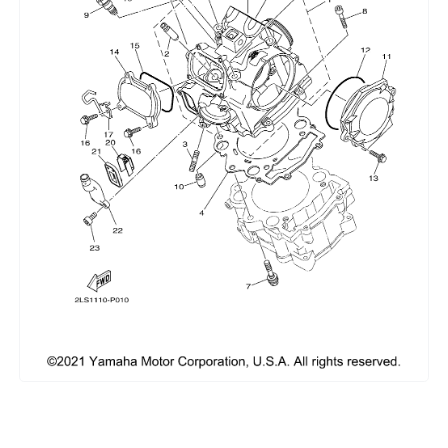
Сумки, кофры
Топливная система
Тормозная система
Трансмиссия
Управление
Хранение и перевозка
Шины, диски, гусеницы
Шноркели