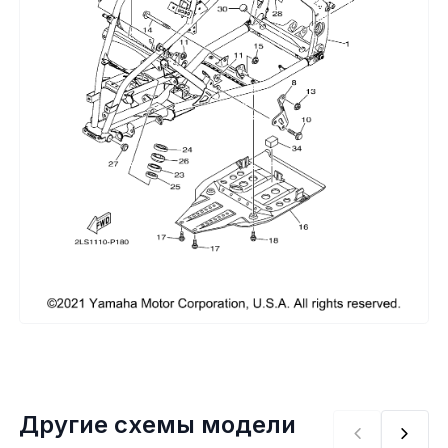
Сумки, кофры
Топливная система
Тормозная система
Трансмиссия
Управление
Хранение и перевозка
Шины, диски, гусеницы
Шноркели
Другие схемы модели