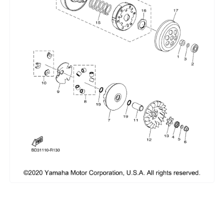
Сумки, кофры
Топливная система
Тормозная система
Трансмиссия
Управление
Хранение и перевозка
Шины, диски, гусеницы
Шноркели